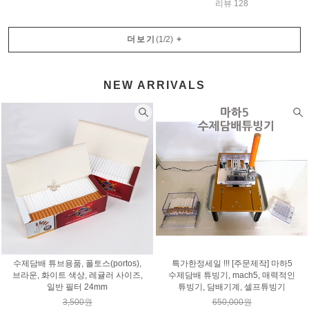
리뷰 128
더보기
(
1
/
2
)
+
NEW ARRIVALS
수제담배 튜브용품, 폴토스(portos),
특가한정세일 !!! [주문제작] 마하5
브라운, 화이트 색상, 레귤러 사이즈,
수제담배 튜빙기, mach5, 매력적인
일반 필터 24mm
튜빙기, 담배기계, 셀프튜빙기
3,500원
650,000원