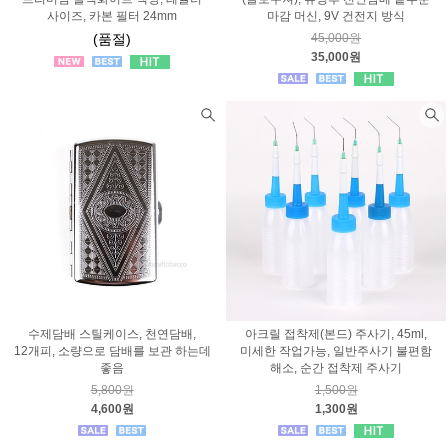
사이즈, 카본 필터 24mm
마감 머신, 9V 건전지 방식
(품절)
45,000원
35,000원
수제담배 스틸케이스, 천연담배,
아크릴 접착제(본드) 주사기, 45ml,
12개피, 소량으로 담배를 보관 하는데
미세한 작업가능, 일반주사기 불편함
좋음
해소, 순간 접착제 주사기
5,800원
1,500원
4,600원
1,300원