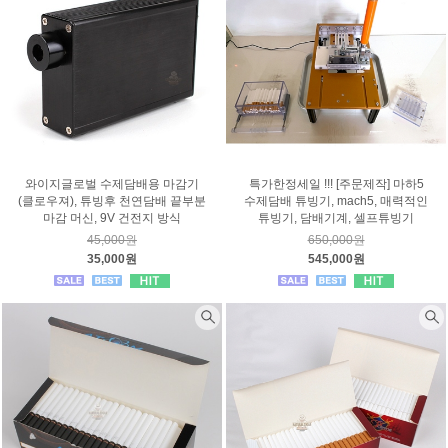
와이지글로벌 수제담배용 마감기
특가한정세일 !!! [주문제작] 마하5
(클로우져), 튜빙후 천연담배 끝부분
수제담배 튜빙기, mach5, 매력적인
마감 머신, 9V 건전지 방식
튜빙기, 담배기계, 셀프튜빙기
45,000원
650,000원
35,000원
545,000원