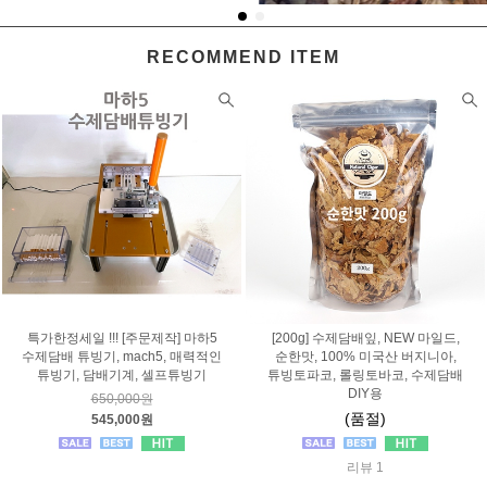
RECOMMEND ITEM
특가한정세일 !!! [주문제작] 마하5
[200g] 수제담배잎, NEW 마일드,
수제담배 튜빙기, mach5, 매력적인
순한맛, 100% 미국산 버지니아,
튜빙기, 담배기계, 셀프튜빙기
튜빙토파코, 롤링토바코, 수제담배
DIY용
650,000원
(품절)
545,000원
리뷰 1