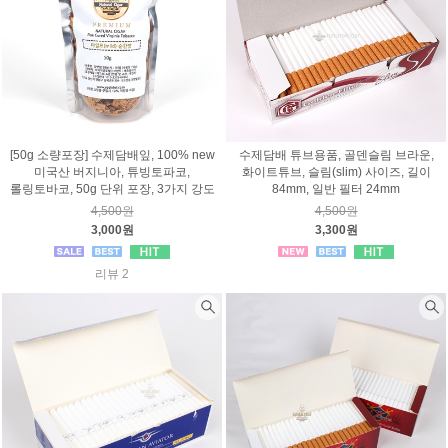
[50g 소량포장] 수제담배잎, 100% new
수제담배 튜브용품, 골덴슬림 브라운,
미국산 버지니아, 튜빙토파코,
화이트튜브, 슬림(slim) 사이즈, 길이
롤링토바코, 50g 단위 포장, 3가지 강도
84mm, 일반 필터 24mm
4,500원
4,500원
3,000원
3,300원
리뷰 2