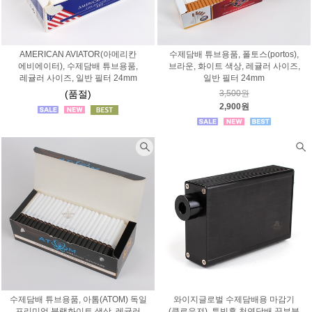
AMERICAN AVIATOR(아메리칸
수제담배 튜브용품, 폴토스(portos),
에비에이터), 수제담배 튜브용품,
브라운, 화이트 색상, 레귤러 사이즈,
레귤러 사이즈, 일반 필터 24mm
일반 필터 24mm
(품절)
3,500원
2,900원
수제담배 튜브용품, 아톰(ATOM) 독일
와이지글로벌 수제담배용 마감기
프리미엄 블랙화이트 색상, 레귤러
(클로우져), 튜빙후 천연담배 끝부분