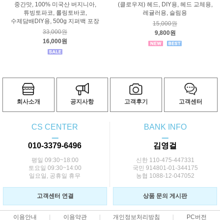
중간맛, 100% 미국산 버지니아,
(클로우져) 헤드, DIY용, 헤드 교체용,
튜빙토파코, 롤링토바코,
레귤러용, 슬림용
수제담배DIY용, 500g 지퍼백 포장
15,000원
33,000원
9,800원
16,000원
회사소개
공지사항
고객후기
고객센터
CS CENTER
BANK INFO
ㅡ
ㅡ
010-3379-6496
김영걸
평일 09:30~18:00
신한 110-475-447331
토요일 09:30~14:00
국민 914801-01-344175
일요일, 공휴일 휴무
농협 1088-12-047052
고객센터 연결
상품 문의 게시판
이용안내
이용약관
개인정보처리방침
PC버전