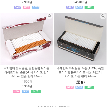
2,900원
545,000원
수제담배 튜브용품, 골덴슬림 브라운,
수제담배 튜브용품, 아톰(ATOM) 독일
화이트튜브, 슬림(slim) 사이즈, 길이
프리미엄 블랙화이트 색상, 레귤러
84mm, 일반 필터 24mm
사이즈, 카본 필터 24mm
4,500원
(품절)
3,300원