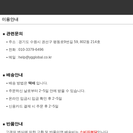
이용안내
관련문의
주소 : 경기도 수원시 권선구 평동로9번길 59, 802동 214호
전화 :
010-3379-6496
메일 :
help@ygglobal.co.kr
배송안내
배송 방법은
택배
입니다.
주문하신 날로부터 2~5일 안에 받을 수 있습니다.
온라인 입금시 입금 확인 후 2~5일
신용카드 결제 시 주문 후 2~5일
반품안내
고객의 변심에 의한 교환 및 반품이면 배송비는
소비자부담
입니다.