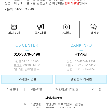
상품의 이상에 의한 교환 및 반품이면 배송비는
판매자부담
입니다.
문의 :
010-3379-6496
회사소개
공지사항
고객후기
고객센터
CS CENTER
BANK INFO
ㅡ
ㅡ
010-3379-6496
김영걸
평일 09:30~18:00
신한 110-475-447331
토요일 09:30~14:00
국민 914801-01-344175
일요일, 공휴일 휴무
농협 1088-12-047052
고객센터 연결
상품 문의 게시판
이용안내
이용약관
개인정보처리방침
PC버전
와이지글로벌
대표 : 김영걸 ㅣ 개인정보 보호 책임자 : 김영걸